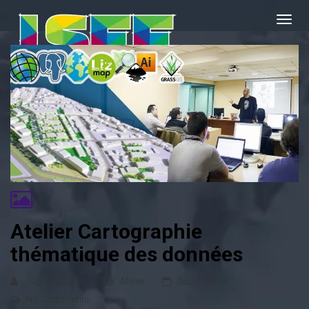
Atelier Cartographie
thématique des données
ISEE-manager
Atelier
Déc 7, 2018
No Comments